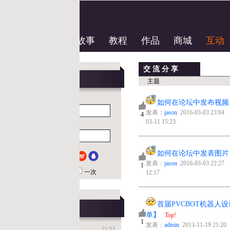
故事
教程
作品
商城
互动
交 流 分 享
主题
如何在论坛中发布视频（最新）！
Top!
5
发表：
jason
2016-03-03 23:04 回复：
diy43385_05
2024-
4
03-11 15:23
如何在论坛中发表图片（最新）！
Top!
2
发表：
jason
2016-03-03 22:27 回复：
jason
2018-10-15
1
一次
12:17
首届PVCBOT机器人设计与制作大赛【获奖名
11
单】
Top!
1
发表：
admin
2013-11-19 21:20 回复：
ten
2015-09-28
21
/
23