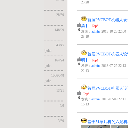
23:28
28
/
69
首届PVCBOT机器人设计与制作大赛【网络投
1
票】
Top!
0
148
/
29
发表：
admin
2013-10-28 22:00 回复：
admin
2013-11-11
23:19
343
/
45
john
首届PVCBOT机器人设计与制作大赛【投稿说
0
明】
164
/
24
Top!
0
john
发表：
admin
2013-07-25 22:13 回复：
admin
2013-07-25
22:13
1066
/
548
john
首届PVCBOT机器人设计与制作大赛【公告】
13
/
21
3
Top!
0
发表：
admin
2013-07-09 22:11 回复：
aodi
2013-07-25
15:13
6
/
6
3
/
69
基于51单片机的六足机器人