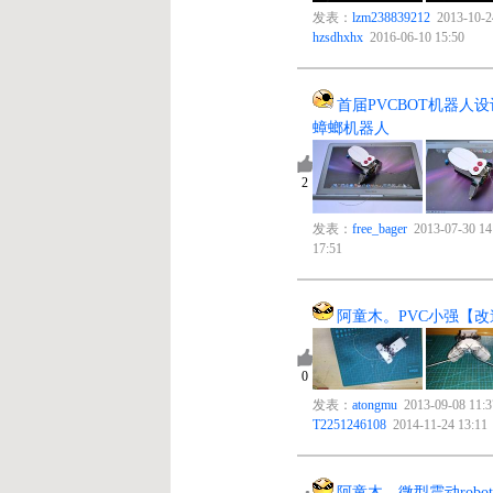
发表：
lzm238839212
2013-10-24 10:14 回复：
hzsdhxhx
2016-06-10 15:50
首届PVCBOT机器人设计制作大赛作品投稿--
蟑螂机器人
2
2
发表：
free_bager
2013-07-30 14:36 回复：
ten
2015-10-05
17:51
阿童木。PVC小强【改造版】
5
0
发表：
atongmu
2013-09-08 11:37 回复：
T2251246108
2014-11-24 13:11
阿童木。微型震动robot【七星瓢】