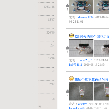
20
1260
/
118
4
发表：
zhuangy1234
2013-10-24 20:21 回复：
huijia
2020-
15
/
47
08-24 11:01
320
/
46
428宿舍的三个屌丝组团来参加大赛——作品
15
/
4
5
8
55
/
19
发表：
room428_01
2013-09-14 16:28 回复：
ljx9754111
2020-08-13 21:45
0
/
2
我这个算不算自己的设计作品呢？
37
/
12
9
7
0
/
9
发表：
velentes
2013-08-08 17:31 回复：
ing
happylucia66
2020-07-22 16:26