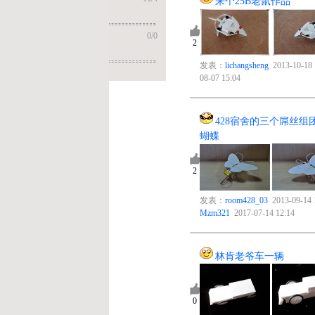
来个25B老鼠作品
2
0
/
0
2
发表：
lichangsheng
2013-10-18 15:53 回复：
jaway
2017-
08-07 15:04
428宿舍的三个屌丝组团来参加大赛——机器
蝴蝶
8
2
发表：
room428_03
2013-09-14 16:46 回复：
Mzm321
2017-07-14 12:14
林肯老爷车一辆
4
0