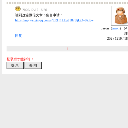
2020-12-17 16:26
请到这篇微信文章下留言申请：
https://mp.weixin.qq.com/s/ERIT1LEgdT87UjkjOy0ZKw
Jason（
jason
） @
理
回复
202
/
1219
/
18
1
登录后才能评论！