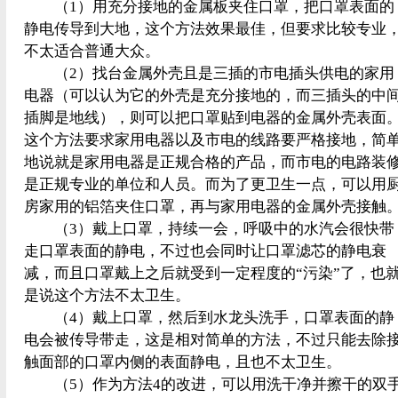
（1）用充分接地的金属板夹住口罩，把口罩表面的
静电传导到大地，这个方法效果最佳，但要求比较专业
不太适合普通大众。
（2）找台金属外壳且是三插的市电插头供电的家用
电器（可以认为它的外壳是充分接地的，而三插头的中
插脚是地线），则可以把口罩贴到电器的金属外壳表面
这个方法要求家用电器以及市电的线路要严格接地，简
地说就是家用电器是正规合格的产品，而市电的电路装
是正规专业的单位和人员。而为了更卫生一点，可以用
房家用的铝箔夹住口罩，再与家用电器的金属外壳接触
（3）戴上口罩，持续一会，呼吸中的水汽会很快带
走口罩表面的静电，不过也会同时让口罩滤芯的静电衰
减，而且口罩戴上之后就受到一定程度的“污染”了，也
是说这个方法不太卫生。
（4）戴上口罩，然后到水龙头洗手，口罩表面的静
电会被传导带走，这是相对简单的方法，不过只能去除
触面部的口罩内侧的表面静电，且也不太卫生。
（5）作为方法4的改进，可以用洗干净并擦干的双